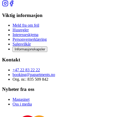
Viktig informasjon
Meld fra om feil
Husregler
Interesseskjema
Personvernerklæring
Salgsvilkår
Informasjonskapsler
Kontakt
+47 22 83 22 22
booking@papartments.no
Org. nr.
: 835 509 842
Nyheter fra oss
Magasinet
Oss i media