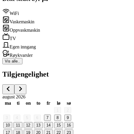
WiFi
Vaskemaskin
Oppvaskmaskin
TV
Egen inngang
Røykvarsler
Vis alle..
Tilgjengelighet
august 2026
ma
ti
on
to
fr
lø
sø
1
2
3
4
5
6
7
8
9
10
11
12
13
14
15
16
17
18
19
20
21
22
23