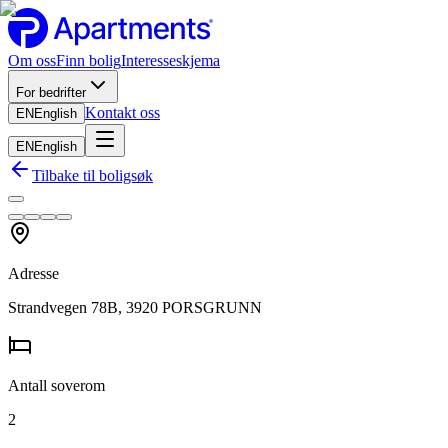
Om oss
Finn bolig
Interesseskjema
For bedrifter
Kontakt oss
EN
English
EN
English
Tilbake til boligsøk
Adresse
Strandvegen 78B, 3920 PORSGRUNN
Antall soverom
2