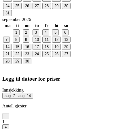
24
25
26
27
28
29
30
31
september 2026
ma
ti
on
to
fr
lø
sø
1
2
3
4
5
6
7
8
9
10
11
12
13
14
15
16
17
18
19
20
21
22
23
24
25
26
27
28
29
30
Legg til datoer for priser
Innsjekking
aug. 7 - aug. 14
Antall gjester
−
1
+