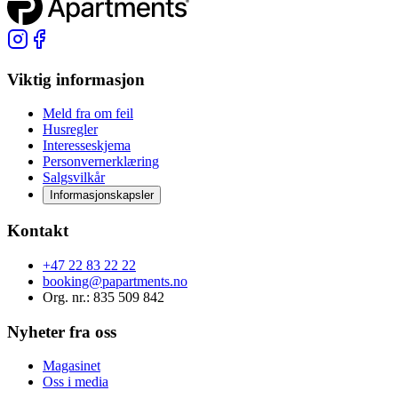
Viktig informasjon
Meld fra om feil
Husregler
Interesseskjema
Personvernerklæring
Salgsvilkår
Informasjonskapsler
Kontakt
+47 22 83 22 22
booking@papartments.no
Org. nr.
: 835 509 842
Nyheter fra oss
Magasinet
Oss i media