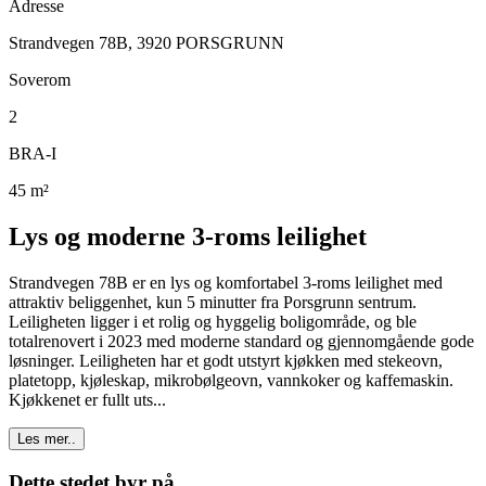
Adresse
Strandvegen 78B, 3920 PORSGRUNN
Soverom
2
BRA-I
45
m²
Lys og moderne 3-roms leilighet
Strandvegen 78B er en lys og komfortabel 3-roms leilighet med
attraktiv beliggenhet, kun 5 minutter fra Porsgrunn sentrum.
Leiligheten ligger i et rolig og hyggelig boligområde, og ble
totalrenovert i 2023 med moderne standard og gjennomgående gode
løsninger. Leiligheten har et godt utstyrt kjøkken med stekeovn,
platetopp, kjøleskap, mikrobølgeovn, vannkoker og kaffemaskin.
Kjøkkenet er fullt uts...
Les mer..
Dette stedet byr på