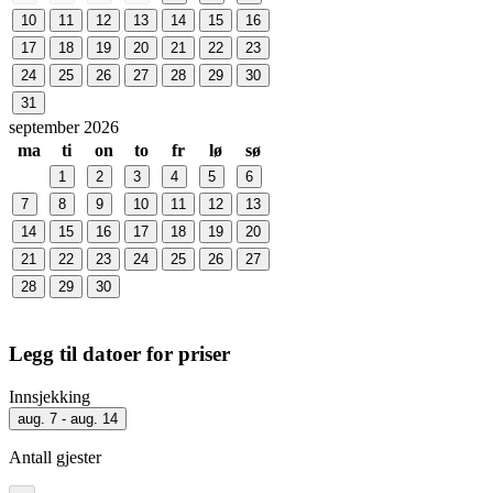
10
11
12
13
14
15
16
17
18
19
20
21
22
23
24
25
26
27
28
29
30
31
september 2026
ma
ti
on
to
fr
lø
sø
1
2
3
4
5
6
7
8
9
10
11
12
13
14
15
16
17
18
19
20
21
22
23
24
25
26
27
28
29
30
Legg til datoer for priser
Innsjekking
aug. 7 - aug. 14
Antall gjester