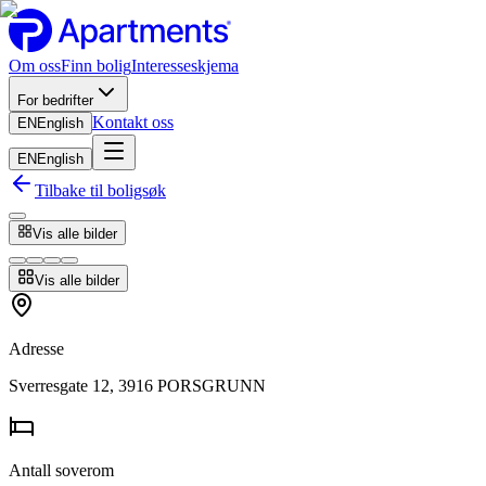
Om oss
Finn bolig
Interesseskjema
For bedrifter
Kontakt oss
EN
English
EN
English
Tilbake til boligsøk
Vis alle bilder
Vis alle bilder
Adresse
Sverresgate 12, 3916 PORSGRUNN
Antall soverom