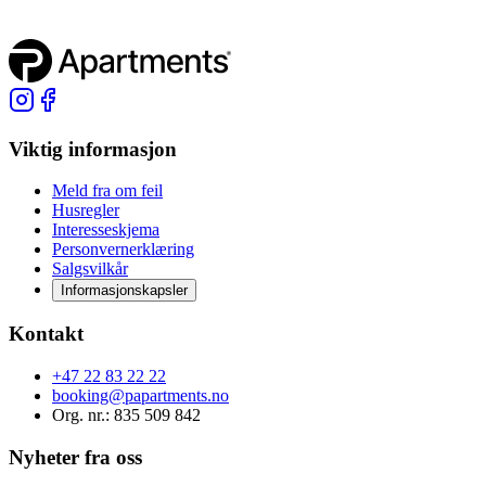
Viktig informasjon
Meld fra om feil
Husregler
Interesseskjema
Personvernerklæring
Salgsvilkår
Informasjonskapsler
Kontakt
+47 22 83 22 22
booking@papartments.no
Org. nr.
: 835 509 842
Nyheter fra oss