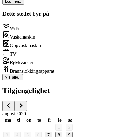
Les mer..
Dette stedet byr på
WiFi
Vaskemaskin
Oppvaskmaskin
TV
Røykvarsler
Brannslokkingsapparat
Vis alle..
Tilgjengelighet
august 2026
ma
ti
on
to
fr
lø
sø
1
2
3
4
5
6
7
8
9