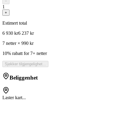
−
1
+
Estimert total
6 930 kr
6 237 kr
7 netter × 990 kr
10% rabatt for 7+ netter
Sjekker tilgjengelighet...
Beliggenhet
Laster kart...