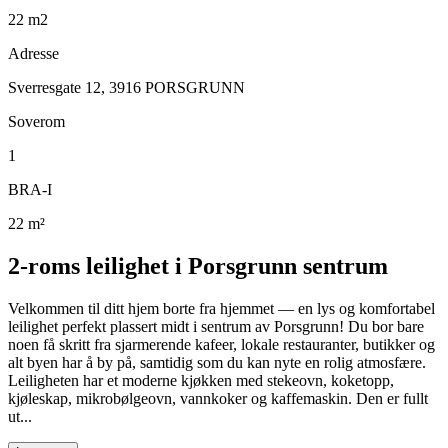
22
m2
Adresse
Sverresgate 12, 3916 PORSGRUNN
Soverom
1
BRA-I
22
m²
2-roms leilighet i Porsgrunn sentrum
Velkommen til ditt hjem borte fra hjemmet — en lys og komfortabel
leilighet perfekt plassert midt i sentrum av Porsgrunn! Du bor bare
noen få skritt fra sjarmerende kafeer, lokale restauranter, butikker og
alt byen har å by på, samtidig som du kan nyte en rolig atmosfære.
Leiligheten har et moderne kjøkken med stekeovn, koketopp,
kjøleskap, mikrobølgeovn, vannkoker og kaffemaskin. Den er fullt
ut...